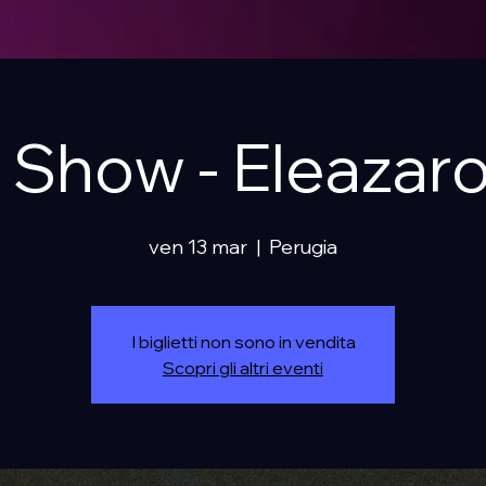
 Show - Eleazaro
ven 13 mar
  |  
Perugia
I biglietti non sono in vendita
Scopri gli altri eventi